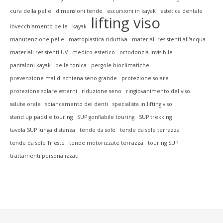
cura della pelle
dimensioni tende
escursioni in kayak
estetica dentale
lifting viso
invecchiamento pelle
kayak
manutenzione pelle
mastoplastica riduttiva
materiali resistenti all'acqua
materiali resistenti UV
medico estetico
ortodonzia invisibile
pantaloni kayak
pelle tonica
pergole bioclimatiche
prevenzione mal di schiena seno grande
protezione solare
protezione solare esterni
riduzione seno
ringiovanimento del viso
salute orale
sbiancamento dei denti
specialista in lifting viso
stand up paddle touring
SUP gonfiabile touring
SUP trekking
tavola SUP lunga distanza
tende da sole
tende da sole terrazza
tende da sole Trieste
tende motorizzate terrazza
touring SUP
trattamenti personalizzati