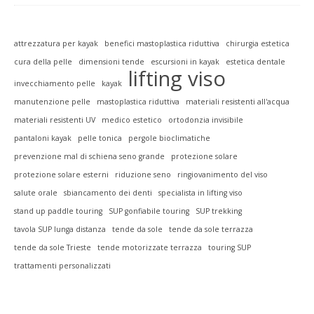
attrezzatura per kayak
benefici mastoplastica riduttiva
chirurgia estetica
cura della pelle
dimensioni tende
escursioni in kayak
estetica dentale
lifting viso
invecchiamento pelle
kayak
manutenzione pelle
mastoplastica riduttiva
materiali resistenti all'acqua
materiali resistenti UV
medico estetico
ortodonzia invisibile
pantaloni kayak
pelle tonica
pergole bioclimatiche
prevenzione mal di schiena seno grande
protezione solare
protezione solare esterni
riduzione seno
ringiovanimento del viso
salute orale
sbiancamento dei denti
specialista in lifting viso
stand up paddle touring
SUP gonfiabile touring
SUP trekking
tavola SUP lunga distanza
tende da sole
tende da sole terrazza
tende da sole Trieste
tende motorizzate terrazza
touring SUP
trattamenti personalizzati