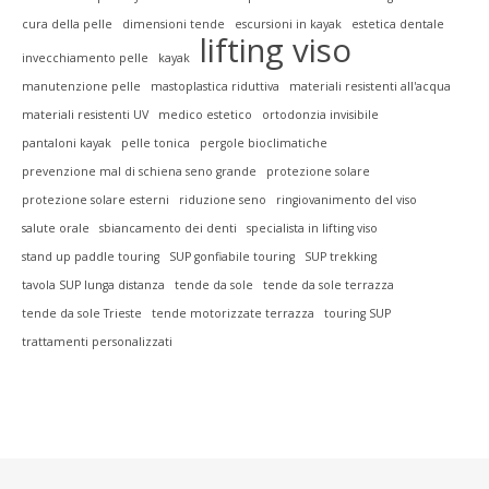
cura della pelle
dimensioni tende
escursioni in kayak
estetica dentale
lifting viso
invecchiamento pelle
kayak
manutenzione pelle
mastoplastica riduttiva
materiali resistenti all'acqua
materiali resistenti UV
medico estetico
ortodonzia invisibile
pantaloni kayak
pelle tonica
pergole bioclimatiche
prevenzione mal di schiena seno grande
protezione solare
protezione solare esterni
riduzione seno
ringiovanimento del viso
salute orale
sbiancamento dei denti
specialista in lifting viso
stand up paddle touring
SUP gonfiabile touring
SUP trekking
tavola SUP lunga distanza
tende da sole
tende da sole terrazza
tende da sole Trieste
tende motorizzate terrazza
touring SUP
trattamenti personalizzati