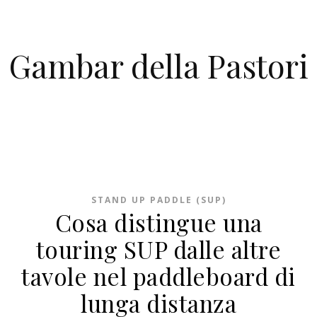
Skip to content
Gambar della Pastori
STAND UP PADDLE (SUP)
Cosa distingue una
touring SUP dalle altre
tavole nel paddleboard di
lunga distanza