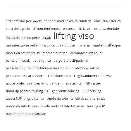
attrezzatura per kayak
benefici mastoplastica riduttiva
chirurgia estetica
cura della pelle
dimensioni tende
escursioni in kayak
estetica dentale
lifting viso
invecchiamento pelle
kayak
manutenzione pelle
mastoplastica riduttiva
materiali resistenti all'acqua
materiali resistenti UV
medico estetico
ortodonzia invisibile
pantaloni kayak
pelle tonica
pergole bioclimatiche
prevenzione mal di schiena seno grande
protezione solare
protezione solare esterni
riduzione seno
ringiovanimento del viso
salute orale
sbiancamento dei denti
specialista in lifting viso
stand up paddle touring
SUP gonfiabile touring
SUP trekking
tavola SUP lunga distanza
tende da sole
tende da sole terrazza
tende da sole Trieste
tende motorizzate terrazza
touring SUP
trattamenti personalizzati