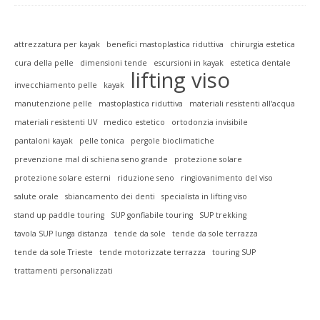
attrezzatura per kayak
benefici mastoplastica riduttiva
chirurgia estetica
cura della pelle
dimensioni tende
escursioni in kayak
estetica dentale
lifting viso
invecchiamento pelle
kayak
manutenzione pelle
mastoplastica riduttiva
materiali resistenti all'acqua
materiali resistenti UV
medico estetico
ortodonzia invisibile
pantaloni kayak
pelle tonica
pergole bioclimatiche
prevenzione mal di schiena seno grande
protezione solare
protezione solare esterni
riduzione seno
ringiovanimento del viso
salute orale
sbiancamento dei denti
specialista in lifting viso
stand up paddle touring
SUP gonfiabile touring
SUP trekking
tavola SUP lunga distanza
tende da sole
tende da sole terrazza
tende da sole Trieste
tende motorizzate terrazza
touring SUP
trattamenti personalizzati